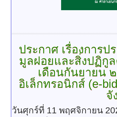
ประกาศ
เรื่องการป
มูลฝอยและสิ่งปฏิกู
เดือนกันยายน ๒
อิเล็กทรอนิกส์ (e-b
จั
วันศุกร์ที่ 11 พฤศจิกายน 2